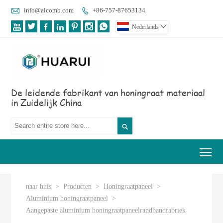

info@alcomb.com
+86-757-87653134








Nederlands

De leidende fabrikant van honingraat materiaal
in Zuidelijk China

Tog
naar huis
>
Producten
>
Honingraatpaneel
>
Aluminium honingraatpaneel
>
Aangepaste aluminium honingraatpaneelrandbandfabriek