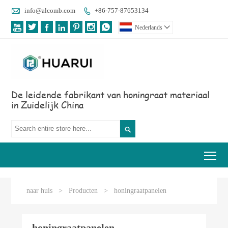

info@alcomb.com
+86-757-87653134








Nederlands

De leidende fabrikant van honingraat materiaal
in Zuidelijk China

Tog
naar huis
>
Producten
>
honingraatpanelen
honingraatpanelen