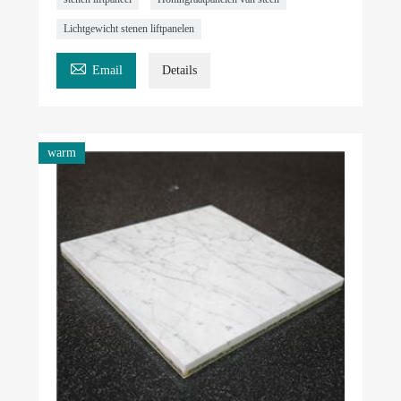
Lichtgewicht stenen liftpanelen

Email
Details
warm