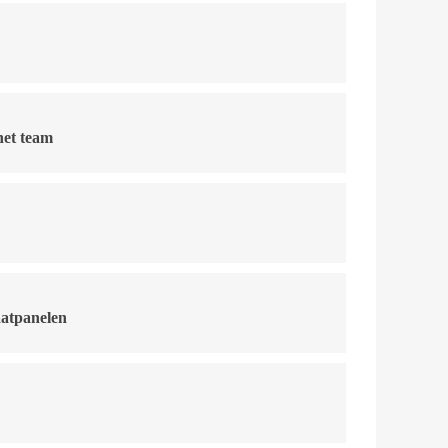
het team
aatpanelen