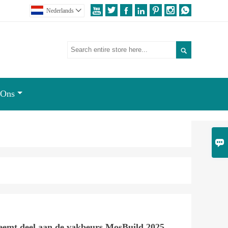







Nederlands


 Ons

eemt deel aan de vakbeurs MosBuild 2025