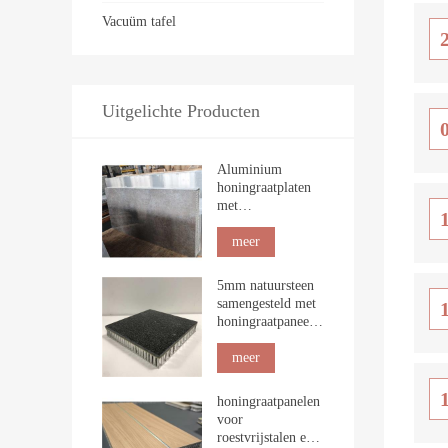
Vacuüm tafel
Uitgelichte Producten
Aluminium
honingraatplaten
met
steennerfstructuur
voor
meer
binnenbekleding
5mm natuursteen
samengesteld met
honingraatpaneel
voor de bouw
meer
honingraatpanelen
voor
roestvrijstalen en