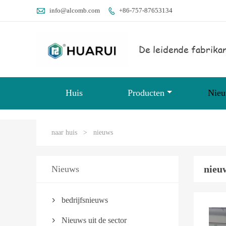

info@alcomb.com
+86-757-87653134

De leidende fabrikan
Huis
Producten
Nie
naar huis
>
nieuws
nieu
Nieuws
bedrijfsnieuws

Nieuws uit de sector
