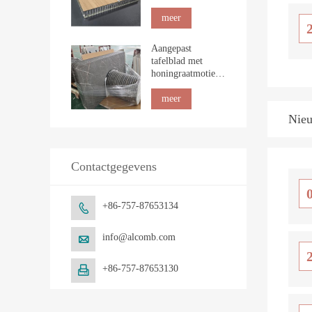
maritieme
tafelbladen
meer
Aangepast
tafelblad met
honingraatmotief
van natuurlijk
marmer
meer
Nieu
Contactgegevens
+86-757-87653134

info@alcomb.com

+86-757-87653130
