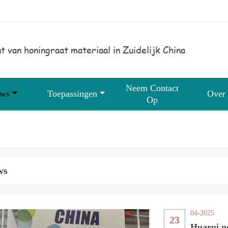
t van honingraat materiaal in Zuidelijk China
Neem Contact
uws
Toepassingen
Over
Op
ws
04-2025
23
Huarui n