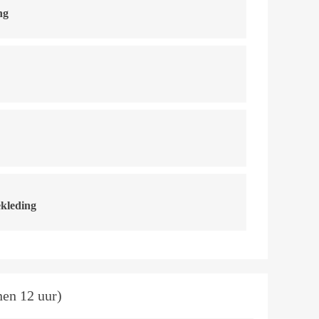
ng
ekleding
nen 12 uur)