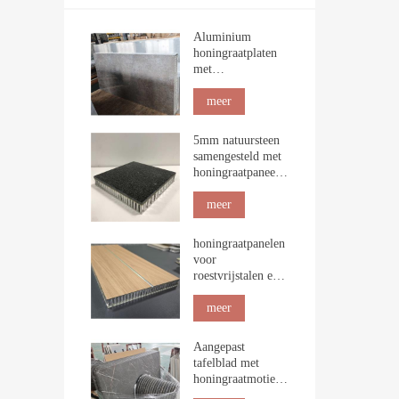
Aluminium
honingraatplaten
met
steennerfstructuur
voor
meer
binnenbekleding
5mm natuursteen
samengesteld met
honingraatpaneel
voor de bouw
meer
honingraatpanelen
voor
roestvrijstalen en
maritieme
tafelbladen
meer
Aangepast
tafelblad met
honingraatmotief
van natuurlijk