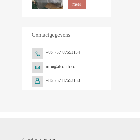
marmer
meer
Contactgegevens
+86-757-87653134

info@alcomb.com

+86-757-87653130

Contacteer ons