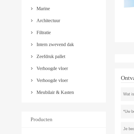
Marine

Architectuur

Filtratie

Intern zwevend dak

Zeefdruk pallet

Verhoogde vloer

Ontva
Verhoogde vloer

Meubilair & Kasten

Producten