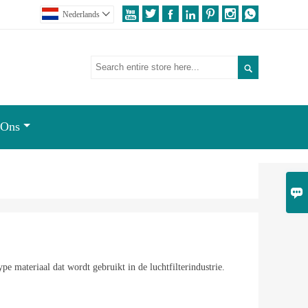







Nederlands


 Ons

pe materiaal dat wordt gebruikt in de luchtfilterindustrie.