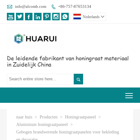

info@alcomb.com
+86-757-87653134








Nederlands

De leidende fabrikant van honingraat materiaal
in Zuidelijk China

Tog
naar huis
>
Producten
>
Honingraatpaneel
>
Aluminium honingraatpaneel
>
Gebogen brandwerende honingraatpanelen voor bekleding
en decoratie