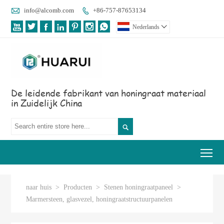

info@alcomb.com
+86-757-87653134








Nederlands

De leidende fabrikant van honingraat materiaal
in Zuidelijk China

Tog
naar huis
>
Producten
>
Stenen honingraatpaneel
>
Marmersteen, glasvezel, honingraatstructuurpanelen