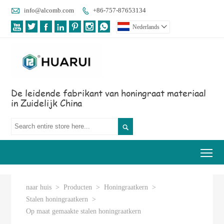

info@alcomb.com
+86-757-87653134








Nederlands

De leidende fabrikant van honingraat materiaal
in Zuidelijk China

Tog
naar huis
>
Producten
>
Honingraatkern
>
Stalen honingraatkern
>
Op maat gemaakte stalen honingraatkern