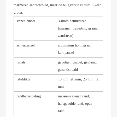
marmeren aanrechtblad, maar de buigsterkte is ruim 3 keer
groter.
stenen fineer
3-8mm natuursteen
(marmer, travertijn, graniet,
zandsteen)
achterpaneel
aluminium honingraat
kernpaneel
finish
gepolijst, gezoet, gevlamd,
gezandstraald
tafeldikte
15 mm, 20 mm, 25 mm, 30
mm
randbehandeling
massieve stenen rand,
harsgevulde rand, open
rand