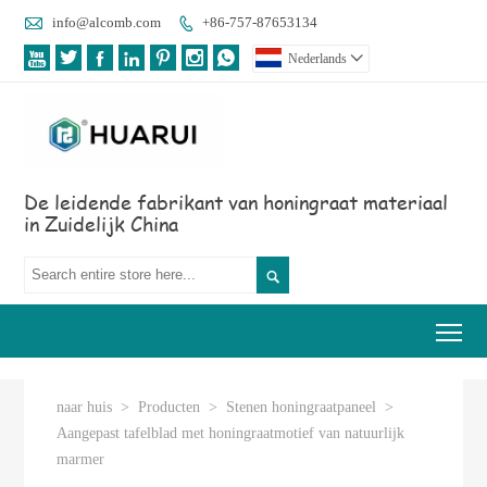

info@alcomb.com
+86-757-87653134








Nederlands

De leidende fabrikant van honingraat materiaal
in Zuidelijk China

Tog
naar huis
>
Producten
>
Stenen honingraatpaneel
>
Aangepast tafelblad met honingraatmotief van natuurlijk
marmer