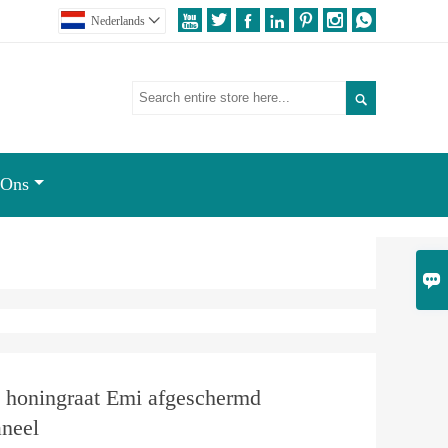







Nederlands


 Ons

honingraat Emi afgeschermd
aneel