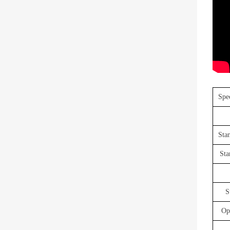
Spec
Sta
Sta
S
Op