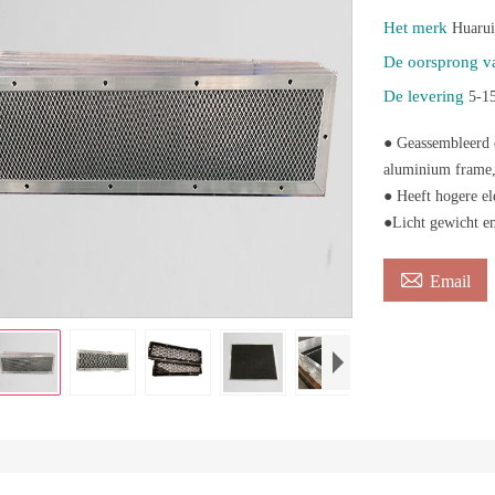
Het merk
Huarui
De oorsprong v
De levering
5-1
● Geassembleerd 
aluminium frame
● Heeft hogere el
●Licht gewicht e

Email