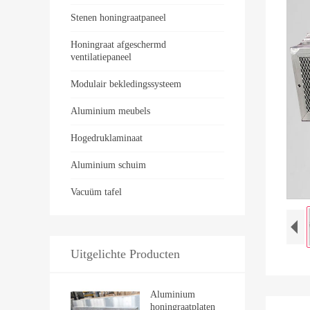
Stenen honingraatpaneel
Honingraat afgeschermd
ventilatiepaneel
Modulair bekledingssysteem
Aluminium meubels
Hogedruklaminaat
Aluminium schuim
Vacuüm tafel
Uitgelichte Producten
Aluminium
honingraatplaten