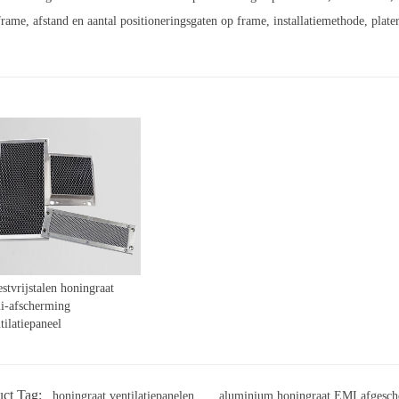
rame, afstand en aantal positioneringsgaten op frame, installatiemethode, plater
stvrijstalen honingraat
i-afscherming
tilatiepaneel
ct Tag:
honingraat ventilatiepanelen
aluminium honingraat EMI afgesch