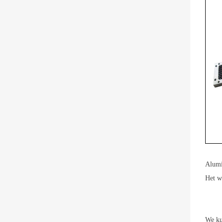
Alumi
Het w
We ku