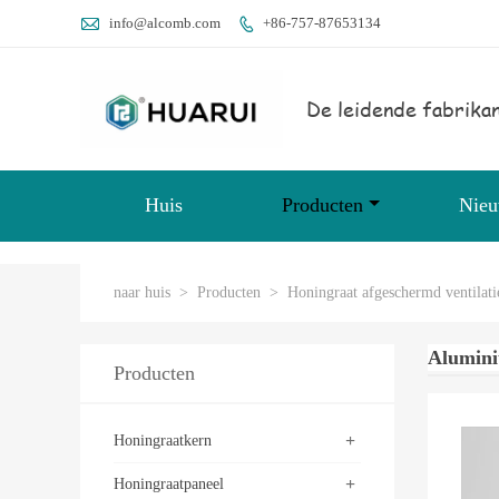

info@alcomb.com
+86-757-87653134

De leidende fabrikan
Huis
Producten
Nie
naar huis
>
Producten
>
Honingraat afgeschermd ventilati
Alumini
Producten
+
Honingraatkern
+
Honingraatpaneel