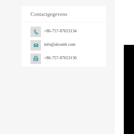
Contactgegevens
+86-757-87653134

info@alcomb.com

+86-757-87653130
