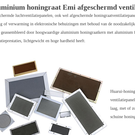
minium honingraat Emi afgeschermd ventil
chermde luchtventilatiepanelen, ook wel afgeschermde honingraatventilatiepa
ng of verwarming in elektronische behuizingen met behoud van de noodzakelij
 geassembleerd door hoogwaardige aluminium honingraatkern met aluminium f
atieprestaties, lichtgewicht en hoge hardheid heeft.
Huarui-honing
ventilatiepane
laag, met of z
schuine honin