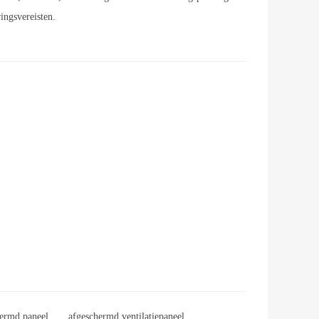
ingsvereisten.
ermd paneel
afgeschermd ventilatiepaneel