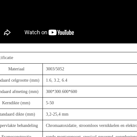
ificatie
Materiaal
3003/5052
ndaard celgrootte (mm)
1.6, 3.2, 6.4
ndaard afmeting (mm)
300*300.600*600
Kerndikte (mm)
5-50
tandaard dikte (mm)
3,2-25,4 mm
pervlakte behandeling
Chromaatoxidatie, stroomloos vernikkelen en elektro
Frameconstructie
ronde montagepoort, speciaal gevormd, regenbestend