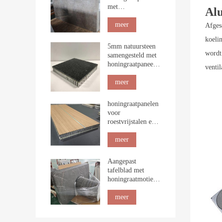
met
Alu
steennerfstructuur
voor
meer
Afges
binnenbekleding
koeli
5mm natuursteen
wordt
samengesteld met
honingraatpaneel
ventil
voor de bouw
meer
honingraatpanelen
voor
roestvrijstalen en
maritieme
tafelbladen
meer
Aangepast
tafelblad met
honingraatmotief
van natuurlijk
marmer
meer