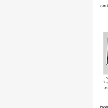
voor f
Roe
Em
ven
Produ