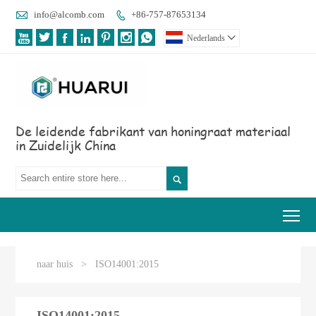

info@alcomb.com
+86-757-87653134








Nederlands

De leidende fabrikant van honingraat materiaal
in Zuidelijk China

Tog
naar huis
>
ISO14001:2015
ISO14001:2015