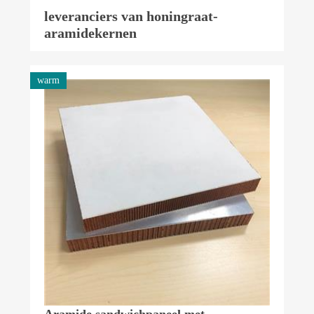
leveranciers van honingraat-
aramidekernen
warm
Aramide sandwichpaneel met