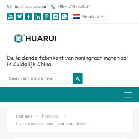

info@alcomb.com
+86-757-87653134








Nederlands

De leidende fabrikant van honingraat materiaal
in Zuidelijk China

Tog
naar huis
>
Producten
>
leveranciers van honingraat-aramidekernen